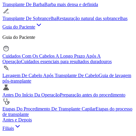
Transplante De Barba
Barba mais densa e definida
Transplante De Sobrancelha
Restauração natural das sobrancelhas
Guia do Paciente
Guia do Paciente
Cuidados Com Os Cabelos A Longo Prazo Após A
Operação
Cuidados essenciais para resultados duradouros
Lavagem De Cabelo Após Transplante De Cabelo
Guia de lavagem
pós-transplante
Antes Do Início Da Operação
Preparação antes do procedimento
Etapas Do Procedimento De Transplante Capilar
Etapas do processo
de transplante
Antes e Depois
Filiais