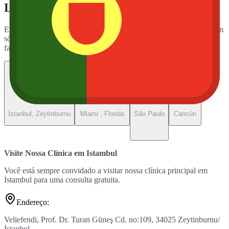
Levando mais cabelo
ao mundo
Encontre todas as informações de contato das nossas clínicas em um
só lugar. Use as abas para ver endereços, telefones e mapas,
facilitando o acesso à unidade ideal para você.
Turquia
Estados Unidos
Brasil
Mexico
İstanbul, Zeytinburnu
Miami , Florida
São Paulo
Cancún
Visite Nossa Clínica em Istambul
Você está sempre convidado a visitar nossa clínica principal em
Istambul para uma consulta gratuita.
Endereço
:
Veliefendi, Prof. Dr. Turan Güneş Cd. no:109, 34025 Zeytinburnu/
İstanbul