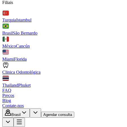
Filiais
Turquia
Istambul
Brasil
São Bernardo
México
Cancún
Miami
Florida
Clinica Odontológica
Thailand
Phuket
FAQ
Preços
Blog
Contate-nos
Brasil
Agendar consulta