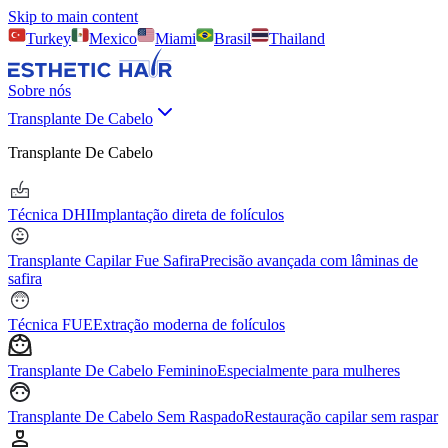
Skip to main content
Turkey
Mexico
Miami
Brasil
Thailand
Sobre nós
Transplante De Cabelo
Transplante De Cabelo
Técnica DHI
Implantação direta de folículos
Transplante Capilar Fue Safira
Precisão avançada com lâminas de
safira
Técnica FUE
Extração moderna de folículos
Transplante De Cabelo Feminino
Especialmente para mulheres
Transplante De Cabelo Sem Raspado
Restauração capilar sem raspar