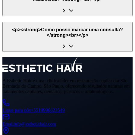
<p><strong>Como posso marcar uma consulta?
</strong><br></p>
A Esthetic Hair é uma .clínica líder em restauração capilar em São
Bernardo do Campo, São Paulo, oferecendo resultados naturais em
tratamentos capilares, dentários, plásticos e oftalmológicos.
Ligue para nós
+5519996623549
Email
info@esthetichair.com